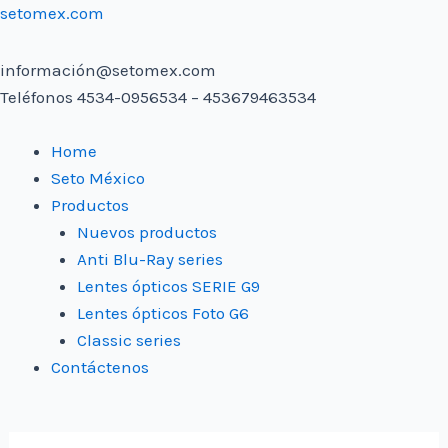
Skip
setomex.com
to
content
información@setomex.com
Teléfonos 4534-0956534 – 453679463534
Menu
Home
Seto México
Productos
Nuevos productos
Anti Blu-Ray series
Lentes ópticos SERIE G9
Lentes ópticos Foto G6
Classic series
Contáctenos