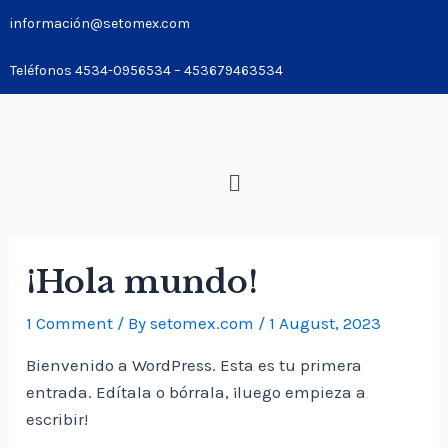
información@setomex.com
Teléfonos 4534-0956534 – 453679463534
¡Hola mundo!
1 Comment
/ By
setomex.com
/
1 August, 2023
Bienvenido a WordPress. Esta es tu primera
entrada. Edítala o bórrala, ¡luego empieza a
escribir!